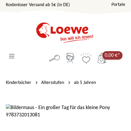
Portale
Kostenloser Versand ab 5€ (in DE)
Zum Hauptinhalt springen
0,00 €*
Kinderbücher
Altersstufen
ab 5 Jahren
Bildergalerie überspringen