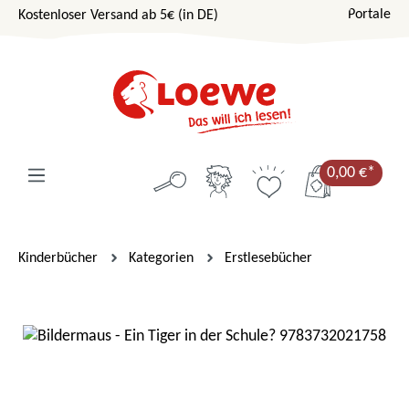
Portale
Kostenloser Versand ab 5€ (in DE)
Zum Hauptinhalt springen
0,00 €*
Kinderbücher
Kategorien
Erstlesebücher
Bildergalerie überspringen