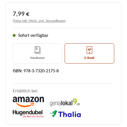
Regulärer Preis:
7,99 €
Preise inkl. MwSt. zzgl. Versandkosten
Sofort verfügbar
Hardcover
E-Book
ISBN: 978-3-7320-2175-8
Erhältlich bei: