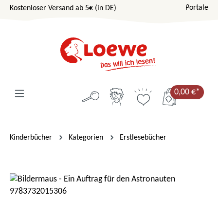
Portale
Kostenloser Versand ab 5€ (in DE)
Zum Hauptinhalt springen
0,00 €*
Kinderbücher
Kategorien
Erstlesebücher
Bildergalerie überspringen