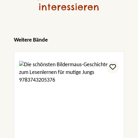
interessieren
Produktgalerie überspringen
Weitere Bände