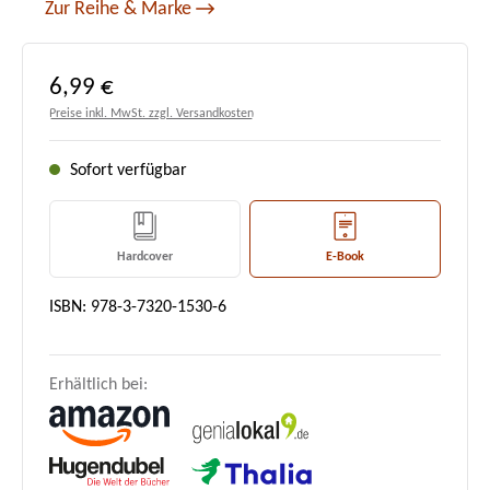
Zur Reihe & Marke
Regulärer Preis:
6,99 €
Preise inkl. MwSt. zzgl. Versandkosten
Sofort verfügbar
Hardcover
E-Book
ISBN: 978-3-7320-1530-6
Erhältlich bei: