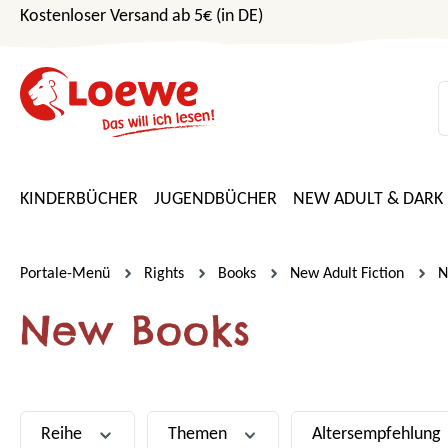
Kostenloser Versand ab 5€ (in DE)
m Hauptinhalt springen
Zur Suche springen
Zur Hauptnavigation springen
KINDERBÜCHER
JUGENDBÜCHER
NEW ADULT & DARK
Portale-Menü
Rights
Books
New Adult Fiction
N
New Books
Reihe
Themen
Altersempfehlung