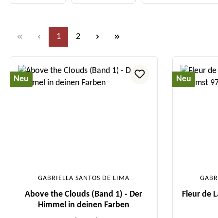
Seite
Seite
1
2
Neu
Neu
GABRIELLA SANTOS DE LIMA
GABR
Above the Clouds (Band 1) - Der
Fleur de 
Himmel in deinen Farben