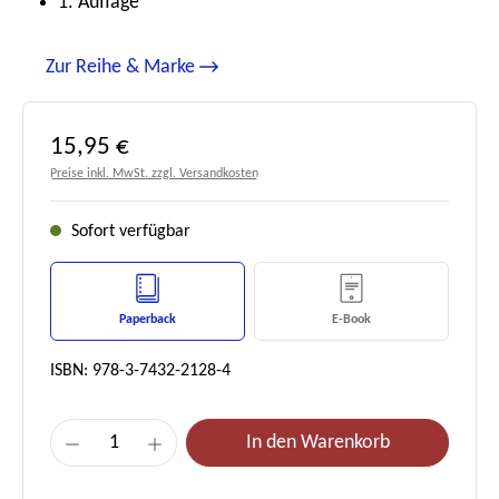
1. Auflage
Zur Reihe & Marke
Regulärer Preis:
15,95 €
Preise inkl. MwSt. zzgl. Versandkosten
Sofort verfügbar
Paperback
E-Book
ISBN: 978-3-7432-2128-4
Produkt Anzahl: Gib den gewünschten Wert e
In den Warenkorb