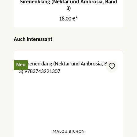
Sirenenklang (Nektar und Ambrosia, Band
3)
18,00 €*
Produktgalerie überspringen
Auch interessant
Neu
MALOU BICHON