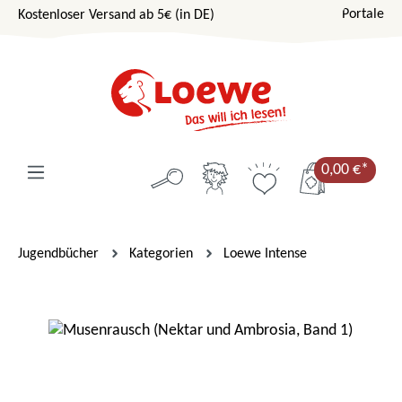
Portale
Kostenloser Versand ab 5€ (in DE)
Zum Hauptinhalt springen
0,00 €*
Jugendbücher
Kategorien
Loewe Intense
Bildergalerie überspringen