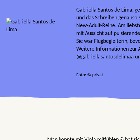
Gabriella Santos de Lima, ge
und das Schreiben genauso s
New-Adult-Reihe. Am liebste
mit Aussicht auf pulsierend
Sie war Flugbegleiterin, bev
Weitere Informationen zur A
@gabriellasantosdelimaa un
Foto: © privat
„Man konnte mit Viola mitfühlen & hat si