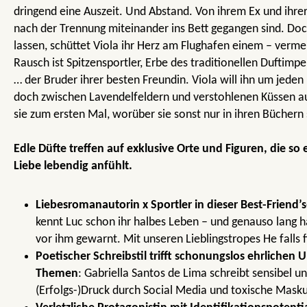
dringend eine Auszeit. Und Abstand. Von ihrem Ex und ihrer
nach der Trennung miteinander ins Bett gegangen sind. Doch 
lassen, schüttet Viola ihr Herz am Flughafen einem – verme
Rausch ist Spitzensportler, Erbe des traditionellen Duftim
… der Bruder ihrer besten Freundin. Viola will ihn um jeden
doch zwischen Lavendelfeldern und verstohlenen Küssen a
sie zum ersten Mal, worüber sie sonst nur in ihren Büchern
Edle Düfte treffen auf exklusive Orte und Figuren, die so e
Liebe lebendig anfühlt.
Liebesromanautorin x Sportler in dieser Best-Friend
kennt Luc schon ihr halbes Leben – und genauso lang ha
vor ihm gewarnt. Mit unseren Lieblingstropes He falls 
Poetischer Schreibstil trifft schonungslos ehrlichen
Themen
: Gabriella Santos de Lima schreibt sensibel 
(Erfolgs-)Druck durch Social Media und toxische Maskul