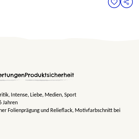
ertungen
Produktsicherheit
itik
, Intense
, Liebe
, Medien
, Sport
6 Jahren
ner Folienprägung und Relieflack, Motivfarbschnitt bei