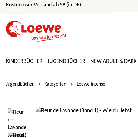
Kostenloser Versand ab 5€ (in DE)
m Hauptinhalt springen
Zur Suche springen
Zur Hauptnavigation springen
KINDERBÜCHER
JUGENDBÜCHER
NEW ADULT & DARK
Jugendbücher
Kategorien
Loewe Intense
Bildergalerie überspringen