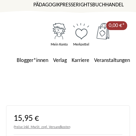
PÄDAGOGIK
PRESSE
RIGHTS
BUCHHANDEL
0,00 €*
Mein Konto
Merkzettel
Blogger*innen
Verlag
Karriere
Veranstaltungen
Regulärer Preis:
15,95 €
Preise inkl. MwSt. zzgl. Versandkosten