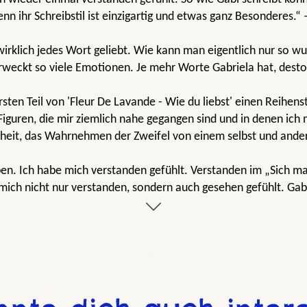
nn ihr Schreibstil ist einzigartig und etwas ganz Besonderes.“ –
irklich jedes Wort geliebt. Wie kann man eigentlich nur so w
d erweckt so viele Emotionen. Je mehr Worte Gabriela hat, dest
sten Teil von 'Fleur De Lavande - Wie du liebst' einen Reihenst
Figuren, die mir ziemlich nahe gegangen sind und in denen ic
nheit, das Wahrnehmen der Zweifel von einem selbst und ande
ben. Ich habe mich verstanden gefühlt. Verstanden im „Sich m
 mich nicht nur verstanden, sondern auch gesehen gefühlt. Gab
absolut selbst übertroffen!“ – zwischenbuchseitenundrealitae
 warmer Spätsommertag – voller Lavendelduft, echter Emotion
, mit ihrem einzigartigen Schreibstil nicht nur Geschichten zu 
 sehr und haben mich gleichzeitig so in ihren Bann gezogen, da
gelesen habe.“ – dreimalgelesen