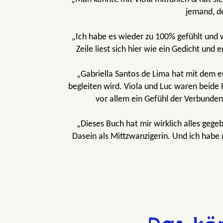
jemand, de
„Ich habe es wieder zu 100% gefühlt und w
Zeile liest sich hier wie ein Gedicht un
„Gabriella Santos de Lima hat mit dem er
begleiten wird. Viola und Luc waren beide 
vor allem ein Gefühl der Verbunde
„Dieses Buch hat mir wirklich alles gege
Dasein als Mittzwanzigerin. Und ich habe
„Fleur de Lavande“ fühlt sich an wie ein
die Haut gehen. Gabriella schafft es erneut
zu vermitteln. Ihre Worte berühren mich