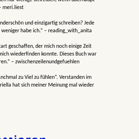
 meri.liest
underschön und einzigartig schreiben? Jede
o weniger habe ich.“ – reading_with_anita
art geschaffen, der mich noch einige Zeit
h mich wiederfinden konnte. Dieses Buch war
ren.“ – zwischenzeilenundgefuehlen
anchmal zu Viel zu fühlen“. Verstanden im
riella hat sich meiner Meinung mal wieder
t
en und besonderer Momente, die tief unter
erzählen, sondern eine Vielzahl von Gefühlen
ss ich das Buch innerhalb von zwei Tagen