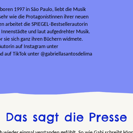
boren 1997 in São Paulo, liebt die Musik
ehr wie die Protagonistinnen ihrer neuen
n arbeitet die SPIEGEL-Bestsellerautorin
e Innenstädte und laut aufgedrehter Musik.
or sie sich ganz ihren Büchern widmete.
utorin auf Instagram unter
d auf TikTok unter @gabriellasantosdelima
Das sagt die Presse
ch wieder einmal verstanden gefühlt. So wie Gabi schreibt kö