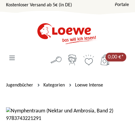
Portale
Kostenloser Versand ab 5€ (in DE)
Zum Hauptinhalt springen
0,00 €*
Jugendbücher
Kategorien
Loewe Intense
Bildergalerie überspringen