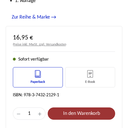
1. Auflage
Zur Reihe & Marke
Regulärer Preis:
16,95 €
Preise inkl. MwSt. zzgl. Versandkosten
Sofort verfügbar
Paperback
E-Book
ISBN: 978-3-7432-2129-1
Produkt Anzahl: Gib den gewünschten Wert e
In den Warenkorb