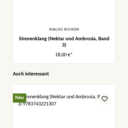
MALOU BICHON
Sirenenklang (Nektar und Ambrosia, Band
3)
18,00 €*
Produktgalerie überspringen
Auch interessant
Neu