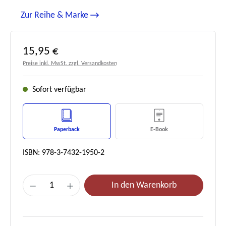
Zur Reihe & Marke
Regulärer Preis:
15,95 €
Preise inkl. MwSt. zzgl. Versandkosten
Sofort verfügbar
Paperback
E-Book
ISBN: 978-3-7432-1950-2
Produkt Anzahl: Gib den gewünschten Wert e
In den Warenkorb