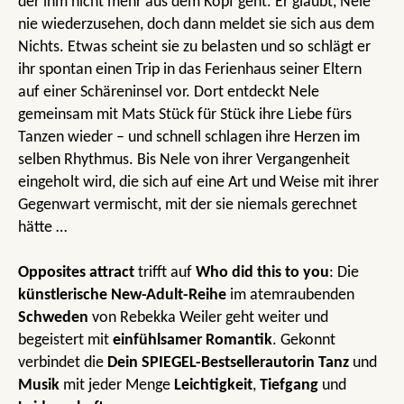
der ihm nicht mehr aus dem Kopf geht. Er glaubt, Nele
nie wiederzusehen, doch dann meldet sie sich aus dem
Nichts. Etwas scheint sie zu belasten und so schlägt er
ihr spontan einen Trip in das Ferienhaus seiner Eltern
auf einer Schäreninsel vor. Dort entdeckt Nele
gemeinsam mit Mats Stück für Stück ihre Liebe fürs
Tanzen wieder – und schnell schlagen ihre Herzen im
selben Rhythmus. Bis Nele von ihrer Vergangenheit
eingeholt wird, die sich auf eine Art und Weise mit ihrer
Gegenwart vermischt, mit der sie niemals gerechnet
hätte …
Opposites attract
trifft auf
Who
did this to you
: Die
künstlerische New-Adult-Reihe
im atemraubenden
Schweden
von Rebekka Weiler geht weiter und
begeistert mit
einfühlsamer Romantik
. Gekonnt
verbindet die
Dein SPIEGEL-Bestsellerautorin Tanz
und
Musik
mit jeder Menge
Leichtigkeit
,
Tiefgang
und