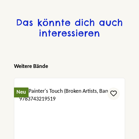
und manipulativ sind.“ – francescasworte
Das könnte dich auch
interessieren
Produktgalerie überspringen
Weitere Bände
Neu