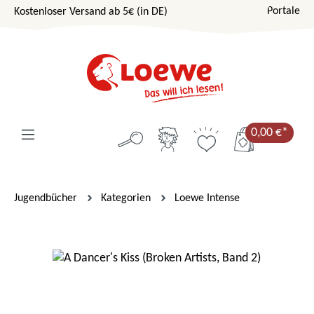
Portale
Kostenloser Versand ab 5€ (in DE)
Zum Hauptinhalt springen
0,00 €*
Jugendbücher
Kategorien
Loewe Intense
Bildergalerie überspringen