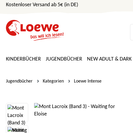
Kostenloser Versand ab 5€ (in DE)
m Hauptinhalt springen
Zur Suche springen
Zur Hauptnavigation springen
KINDERBÜCHER
JUGENDBÜCHER
NEW ADULT & DARK
Jugendbücher
Kategorien
Loewe Intense
Bildergalerie überspringen