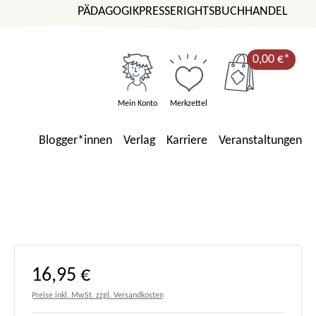
PÄDAGOGIK
PRESSE
RIGHTS
BUCHHANDEL
0,00 €*
Mein Konto
Merkzettel
Blogger*innen
Verlag
Karriere
Veranstaltungen
Regulärer Preis:
16,95 €
Preise inkl. MwSt. zzgl. Versandkosten