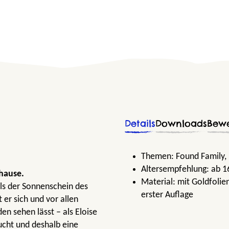
Details
Downloads
Bew
Themen:
Found Family
,
Altersempfehlung:
ab 1
uhause.
Material:
mit Goldfolie
ls der Sonnenschein des
erster Auflage
er sich und vor allen
den sehen lässt – als Eloise
aucht und deshalb eine