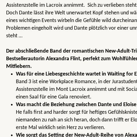
Assistenzstelle im Lacroix annimmt. Sich zu verlieben steht
Doch Dante lässt ihre Welt unerwartet Kopf stehen und w
eines wichtigen Events wirbeln die Gefühle wild durcheinand
Problemen eingeholt wird und Dante plötzlich vor einer u
steht …
Der abschließende Band der romantischen New-Adult-Tri
Bestsellerautorin Alexandra Flint, perfekt zum Wohlfühle
Mitfiebern.
Was für eine Liebesgeschichte wartet in Waiting for E
Band 3 ist eine Workplace Romance, in der Jurastudent
Assistenzstelle im Mont Lacroix annimmt und mit Soc
einen Saal für eine Gala renoviert.
Was macht die Beziehung zwischen Dante und Eloise
He falls first and harder sorgt für heftiges Gefühlsknist
niemanden zu nah an sich heran, doch dann trifft er Elo
erste Mal wirklich sein Herz zu verlieren.
Wie sorgt das Setting der New-Adult-Reihe von Alexan