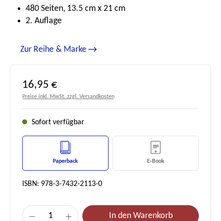
480 Seiten, 13.5 cm x 21 cm
2. Auflage
Zur Reihe & Marke
Regulärer Preis:
16,95 €
Preise inkl. MwSt. zzgl. Versandkosten
Sofort verfügbar
Paperback
E-Book
ISBN: 978-3-7432-2113-0
Produkt Anzahl: Gib den gewünschten Wert e
In den Warenkorb