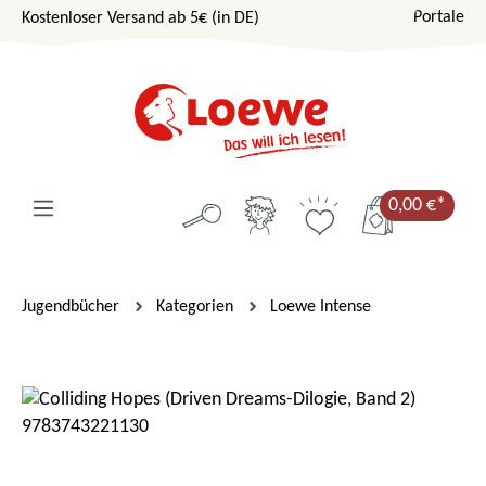
Portale
Kostenloser Versand ab 5€ (in DE)
Zum Hauptinhalt springen
0,00 €*
Jugendbücher
Kategorien
Loewe Intense
Bildergalerie überspringen