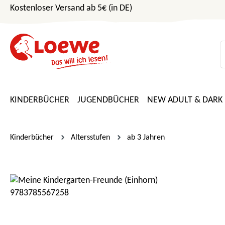
Kostenloser Versand ab 5€ (in DE)
m Hauptinhalt springen
Zur Suche springen
Zur Hauptnavigation springen
KINDERBÜCHER
JUGENDBÜCHER
NEW ADULT & DARK
Kinderbücher
Altersstufen
ab 3 Jahren
Bildergalerie überspringen