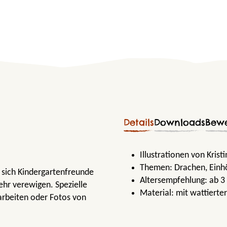
Details
Downloads
Bew
Illustrationen von Krist
Themen:
Drachen
, Einh
 sich Kindergartenfreunde
Altersempfehlung:
ab 3
ehr verewigen. Spezielle
Material:
mit wattierte
arbeiten oder Fotos von