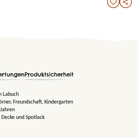
ertungen
Produktsicherheit
in Labuch
örner
, Freundschaft
, Kindergarten
 Jahren
r Decke und Spotlack