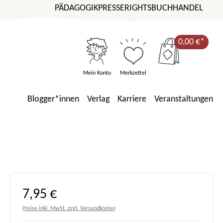
PÄDAGOGIK
PRESSE
RIGHTS
BUCHHANDEL
0,00 €*
Mein Konto
Merkzettel
Blogger*innen
Verlag
Karriere
Veranstaltungen
Regulärer Preis:
7,95 €
Preise inkl. MwSt. zzgl. Versandkosten