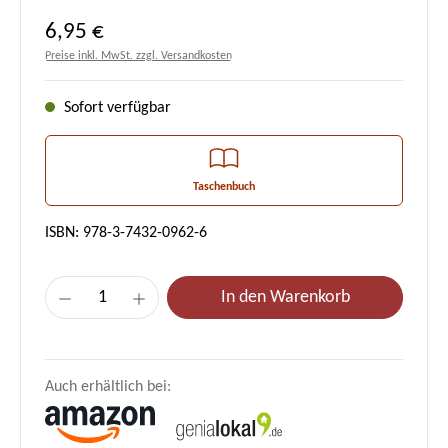
Regulärer Preis:
6,95 €
Preise inkl. MwSt. zzgl. Versandkosten
Sofort verfügbar
Taschenbuch
ISBN: 978-3-7432-0962-6
Produkt Anzahl: Gib den gewünschten Wert e
In den Warenkorb
Auch erhältlich bei: