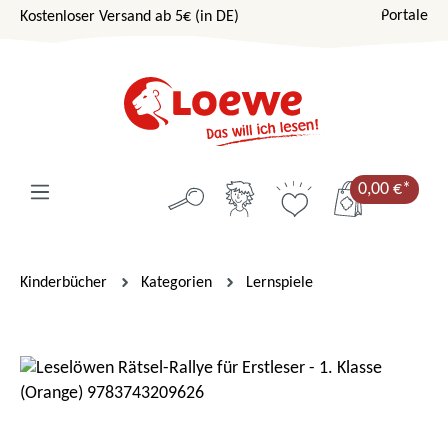
Portale
Kostenloser Versand ab 5€ (in DE)
Zum Hauptinhalt springen
0,00 €*
Kinderbücher
Kategorien
Lernspiele
Bildergalerie überspringen