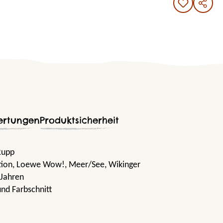
ertungen
Produktsicherheit
 Rupp
tion
, Loewe Wow!
, Meer/See
, Wikinger
 Jahren
und Farbschnitt