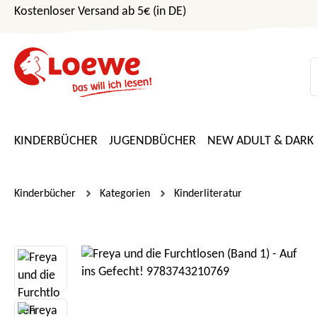
Kostenloser Versand ab 5€ (in DE)
m Hauptinhalt springen
Zur Suche springen
Zur Hauptnavigation springen
KINDERBÜCHER
JUGENDBÜCHER
NEW ADULT & DARK
Kinderbücher
Kategorien
Kinderliteratur
Bildergalerie überspringen