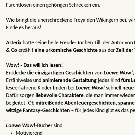
Furchtlosen einen gehörigen Schrecken ein.
Wie bringt die unerschrockene Freya den Wikingern bei, wir
Finde es heraus!
Asterix
hätte seine helle Freude: Jochen Till, der Autor von
& Co
erzählt
eine urkomische Geschichte
aus der
Zeit der
Wow!
- Das will ich lesen!
Entdecke die
einzigartigen Geschichten
von
Loewe Wow!,
Erzählweise und
animierende Gestaltung
jedes Kind
fürs L
leseerfahrene Kinder finden bei
Loewe Wow!
schnell
neue 
Dafür sorgen
liebevolle Charaktere
, die man immer wieder
begleitet. Ob
mitreißende Abenteuergeschichten
,
spanne
witzige Fantasy-Geschichten
– für jedes Kind gibt es das p
Loewe Wow!-
Bücher sind
Motivierend