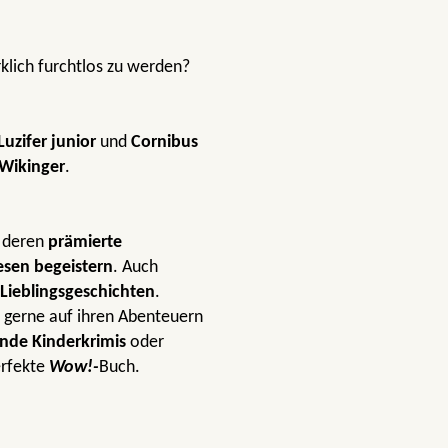
klich furchtlos zu werden?
Luzifer junior
und
Cornibus
 Wikinger
.
deren
prämierte
esen begeistern
. Auch
Lieblingsgeschichten
.
 gerne auf ihren Abenteuern
nde Kinderkrimis
oder
erfekte
Wow!-
Buch.