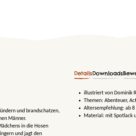
Details
Downloads
Bew
illustriert von Dominik
Themen:
Abenteuer
, Ac
Altersempfehlung:
ab 8
plündern und brandschatzen,
Material:
mit Spotlack 
enen Männer.
 Mädchens in die Hosen
ingern und jagt den