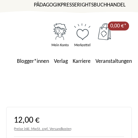
PÄDAGOGIK
PRESSE
RIGHTS
BUCHHANDEL
0,00 €*
Mein Konto
Merkzettel
Blogger*innen
Verlag
Karriere
Veranstaltungen
Regulärer Preis:
12,00 €
Preise inkl. MwSt. zzgl. Versandkosten