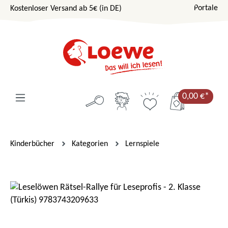
Portale
Kostenloser Versand ab 5€ (in DE)
Zum Hauptinhalt springen
0,00 €*
Kinderbücher
Kategorien
Lernspiele
Bildergalerie überspringen