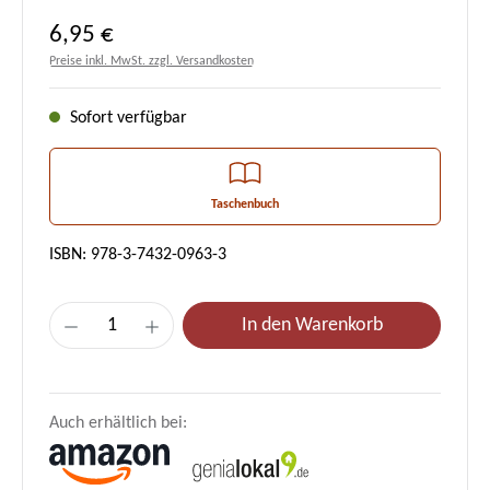
Regulärer Preis:
6,95 €
Preise inkl. MwSt. zzgl. Versandkosten
Sofort verfügbar
Taschenbuch
ISBN: 978-3-7432-0963-3
Produkt Anzahl: Gib den gewünschten Wert e
In den Warenkorb
Auch erhältlich bei: