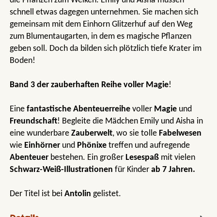
die Pflanzen zum Welken. Emily und Aisha müssen
schnell etwas dagegen unternehmen. Sie machen sich
gemeinsam mit dem Einhorn Glitzerhuf auf den Weg
zum Blumentaugarten, in dem es magische Pflanzen
geben soll. Doch da bilden sich plötzlich tiefe Krater im
Boden!
Band 3 der zauberhaften Reihe voller Magie
!
Eine
fantastische Abenteuerreihe
voller
Magie
und
Freundschaft
! Begleite die Mädchen Emily und Aisha in
eine wunderbare
Zauberwelt
, wo sie tolle
Fabelwesen
wie
Einhörner
und
Phönixe
treffen und aufregende
Abenteuer
bestehen. Ein großer
Lesespaß
mit vielen
Schwarz-Weiß-Illustrationen
für Kinder
ab 7 Jahren.
Der Titel ist bei
Antolin
gelistet.