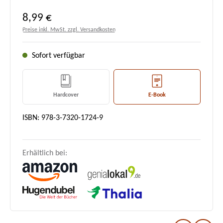
Regulärer Preis:
8,99 €
Preise inkl. MwSt. zzgl. Versandkosten
Sofort verfügbar
Hardcover
E-Book
ISBN: 978-3-7320-1724-9
Erhältlich bei: