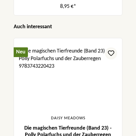
8,95 €*
Produktgalerie überspringen
Auch interessant
Neu
DAISY MEADOWS
Die magischen Tierfreunde (Band 23) -
Polly Polarfuchs und der Zauberregen