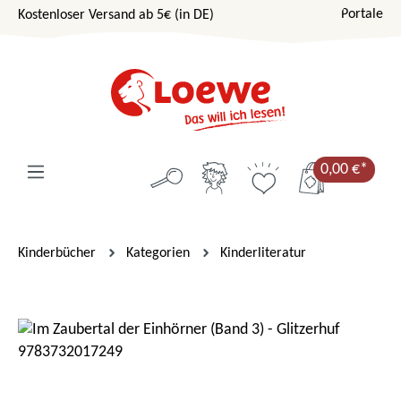
Portale
Kostenloser Versand ab 5€ (in DE)
Zum Hauptinhalt springen
0,00 €*
Kinderbücher
Kategorien
Kinderliteratur
Bildergalerie überspringen