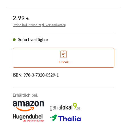
Regulärer Preis:
2,99 €
Preise inkl. MwSt. zzgl. Versandkosten
Sofort verfügbar
E-Book
ISBN: 978-3-7320-0529-1
Erhältlich bei: