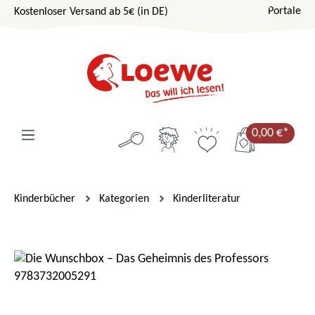
Portale
Kostenloser Versand ab 5€ (in DE)
Zum Hauptinhalt springen
0,00 €*
Kinderbücher
Kategorien
Kinderliteratur
Bildergalerie überspringen