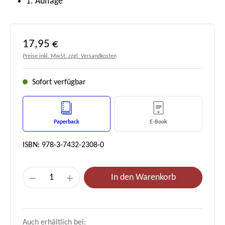
1. Auflage
Regulärer Preis:
17,95 €
Preise inkl. MwSt. zzgl. Versandkosten
Sofort verfügbar
Paperback
E-Book
ISBN: 978-3-7432-2308-0
Produkt Anzahl: Gib den gewünschten Wert e
In den Warenkorb
Auch erhältlich bei: