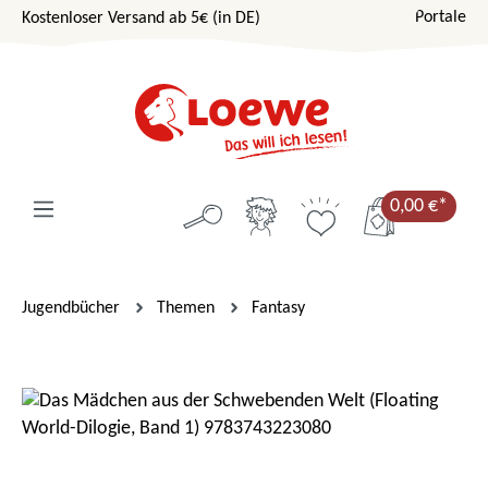
Portale
Kostenloser Versand ab 5€ (in DE)
Zum Hauptinhalt springen
0,00 €*
Jugendbücher
Themen
Fantasy
Bildergalerie überspringen