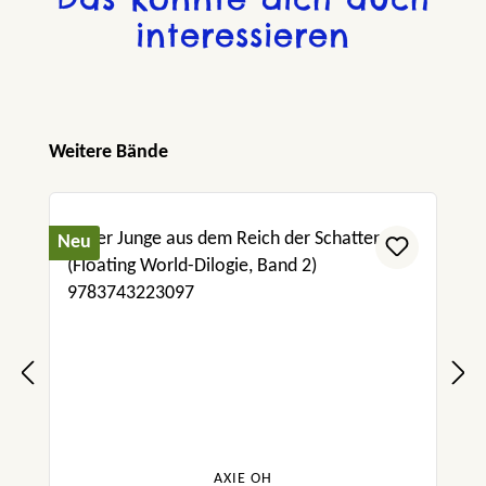
interessieren
Produktgalerie überspringen
Weitere Bände
Neu
AXIE OH