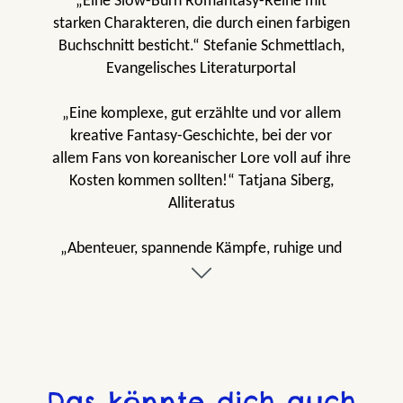
„Eine Slow-Burn Romantasy-Reihe mit
starken Charakteren, die durch einen farbigen
Buchschnitt besticht.“ Stefanie Schmettlach,
Evangelisches Literaturportal
„Eine komplexe, gut erzählte und vor allem
kreative Fantasy-Geschichte, bei der vor
allem Fans von koreanischer Lore voll auf ihre
Kosten kommen sollten!“ Tatjana Siberg,
Alliteratus
„Abenteuer, spannende Kämpfe, ruhige und
humorvolle Episoden kommen in einer sehr
ausgewogenen Geschichte zusammen, die
den Leser bis zur letzten Seite gefangen hält.
Ein lesenswerter Fantasyroman, der aus der
Masse heraussticht.“ Stefanie Simon,
medienprofile
Das könnte dich auch