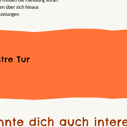
n treiben die Handlung voran
en über sich hinaus
ezeiungen
tre Tur
nnte dich auch intere