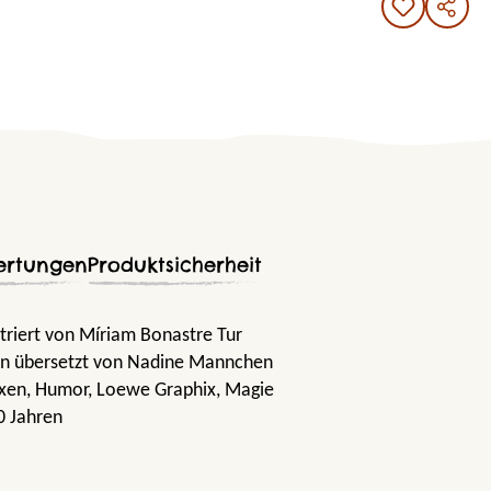
ertungen
Produktsicherheit
striert von Míriam Bonastre Tur
n übersetzt von Nadine Mannchen
exen
, Humor
, Loewe Graphix
, Magie
0 Jahren