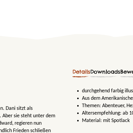
Details
Downloads
Bew
durchgehend farbig illu
Aus dem Amerikanische
Themen:
Abenteuer
, H
. Dani sitzt als
Altersempfehlung:
ab 1
 Aber sie steht unter dem
Material:
mit Spotlack
dward, regieren nun
ndlich Frieden schließen