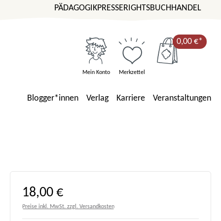
PÄDAGOGIK
PRESSE
RIGHTS
BUCHHANDEL
0,00 €*
Mein Konto
Merkzettel
Blogger*innen
Verlag
Karriere
Veranstaltungen
Regulärer Preis:
18,00 €
Preise inkl. MwSt. zzgl. Versandkosten