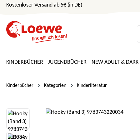
Kostenloser Versand ab 5€ (in DE)
m Hauptinhalt springen
Zur Suche springen
Zur Hauptnavigation springen
KINDERBÜCHER
JUGENDBÜCHER
NEW ADULT & DARK
Kinderbücher
Kategorien
Kinderliteratur
Bildergalerie überspringen