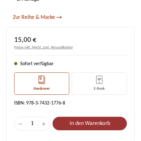
Zur Reihe & Marke
Regulärer Preis:
15,00 €
Preise inkl. MwSt. zzgl. Versandkosten
Sofort verfügbar
Hardcover
E-Book
ISBN: 978-3-7432-1776-8
Produkt Anzahl: Gib den gewünschten Wert e
In den Warenkorb