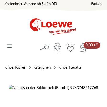
Portale
Kostenloser Versand ab 5€ (in DE)
Zum Hauptinhalt springen
0,00 €*
Kinderbücher
Kategorien
Kinderliteratur
Bildergalerie überspringen