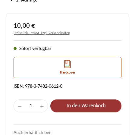
1. Auflage
Regulärer Preis:
10,00 €
Preise inkl. MwSt. zzgl. Versandkosten
Sofort verfügbar
Hardcover
ISBN: 978-3-7432-0612-0
Produkt Anzahl: Gib den gewünschten Wert e
In den Warenkorb
Auch erhältlich bei: