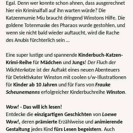
Egal. Denn wer konnte schon ahnen, dass ausgerechnet
hier ein Kriminalfall auf ihn warten würde? Die
Katzenmumie Miu braucht dringend Winstons Hilfe. Die
goldene Totenmaske des Pharaos wurde gestohlen, und
wenn sie nicht bald wieder auftaucht, wird die Rache
des Anubis fürchterlich sein …
Eine super lustige und spannende
Kinderbuch-Katzen-
Krimi-Reihe
für
Mädchen
und
Jungs
!
Der Fluch der
Wächterkatze
ist der Auftakt eines neuen Abenteuers
für Detektivkater Winston mit coolen s/w-Illustrationen
für
Kinder ab 10 Jahren
und für Fans von
Frauke
Scheunemanns
erfolgreicher Kinderbuchreihe
Winston
.
Wow!
- Das will ich lesen!
Entdecke die
einzigartigen Geschichten
von
Loewe
Wow!,
deren
prämierte
Erzählweise und
animierende
Gestaltung
jedes Kind
fürs Lesen begeistern
. Auch