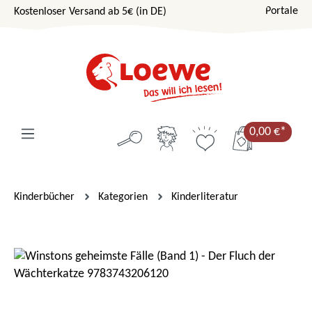
Portale
Kostenloser Versand ab 5€ (in DE)
Zum Hauptinhalt springen
0,00 €*
Kinderbücher
Kategorien
Kinderliteratur
Bildergalerie überspringen