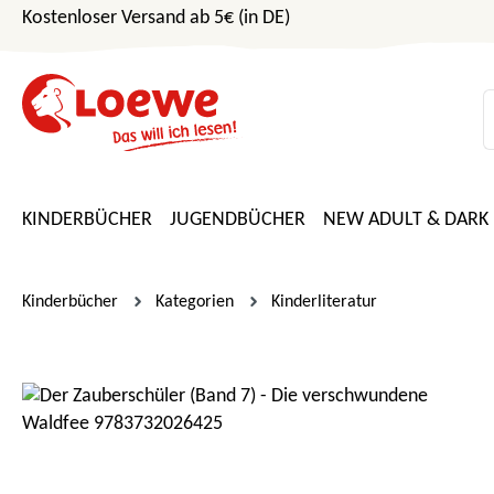
Kostenloser Versand ab 5€ (in DE)
m Hauptinhalt springen
Zur Suche springen
Zur Hauptnavigation springen
KINDERBÜCHER
JUGENDBÜCHER
NEW ADULT & DARK
Kinderbücher
Kategorien
Kinderliteratur
Bildergalerie überspringen