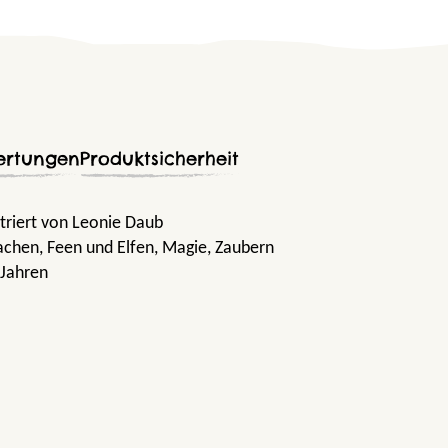
ertungen
Produktsicherheit
striert von Leonie Daub
rachen
, Feen und Elfen
, Magie
, Zaubern
 Jahren