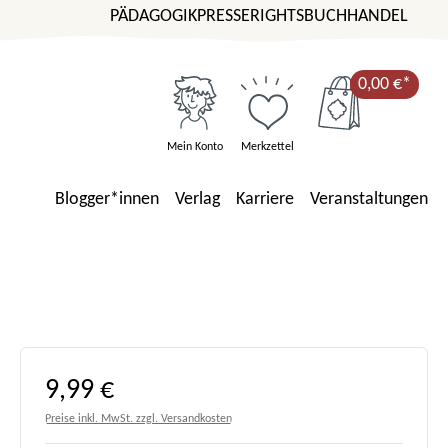
PÄDAGOGIK
PRESSE
RIGHTS
BUCHHANDEL
0,00 €*
Mein Konto
Merkzettel
Blogger*innen
Verlag
Karriere
Veranstaltungen
Regulärer Preis:
9,99 €
Preise inkl. MwSt. zzgl. Versandkosten