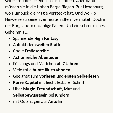
seine Freunde sie endlich zurückholen. Aber dafür
müssen sie in die Hohen Berge fliegen. Zur Hexenburg,
wo Humbuck die Magie versteckt hat. Und wo Flo
Hinweise zu seinen vermissten Eltern vermutet. Doch in
der Burg lauern unzählige Fallen. Und ein schreckliches
Geheimnis …
Spannende
High Fantasy
Auftakt der
zweiten Staffel
Coole
Erstlesereihe
Actionreiche Abenteuer
Für Jungs und Mädchen
ab 7 Jahren
Viele tolle
bunte Illustrationen
Geeignet zum
Vorlesen
und
ersten Selberlesen
Kurze Kapitel
mit leicht lesbarer Schrift
Über
Magie
,
Freundschaft
,
Mut
und
Selbstbewusstsein
bei Kindern
mit Quizfragen auf
Antolin