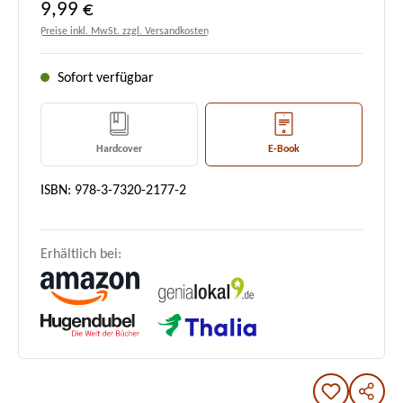
Regulärer Preis:
9,99 €
Preise inkl. MwSt. zzgl. Versandkosten
Sofort verfügbar
Hardcover
E-Book
ISBN: 978-3-7320-2177-2
Erhältlich bei: