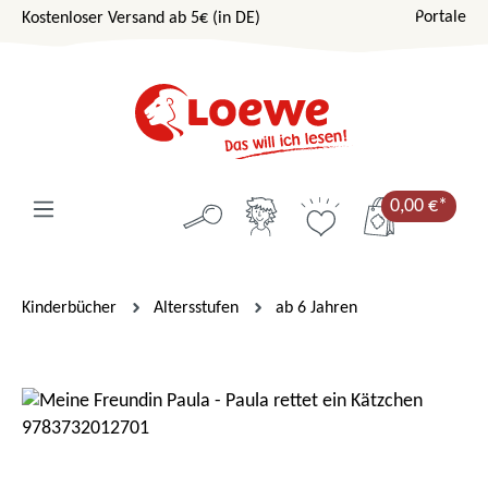
Portale
Kostenloser Versand ab 5€ (in DE)
Zum Hauptinhalt springen
0,00 €*
Kinderbücher
Altersstufen
ab 6 Jahren
Bildergalerie überspringen