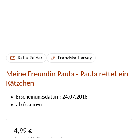
Katja Reider
Franziska Harvey
Meine Freundin Paula - Paula rettet ein
Kätzchen
Erscheinungsdatum: 24.07.2018
ab 6 Jahren
Regulärer Preis:
4,99 €