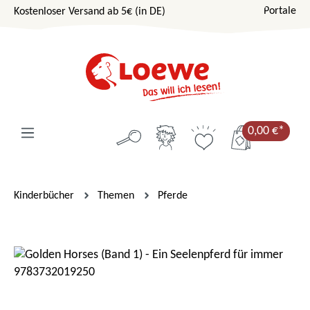
Portale
Kostenloser Versand ab 5€ (in DE)
Zum Hauptinhalt springen
0,00 €*
Kinderbücher
Themen
Pferde
Bildergalerie überspringen