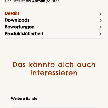
Der Titel ist bei
Antolin
gelistet.
Details
Downloads
Bewertungen
Produktsicherheit
Das könnte dich auch
interessieren
Produktgalerie überspringen
Weitere Bände