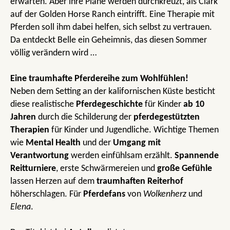
erwarten. Aber ihre Pläne werden durchkreuzt, als Clark
auf der Golden Horse Ranch eintrifft. Eine Therapie mit
Pferden soll ihm dabei helfen, sich selbst zu vertrauen.
Da entdeckt Belle ein Geheimnis, das diesen Sommer
völlig verändern wird …
Eine traumhafte Pferdereihe zum Wohlfühlen!
Neben dem Setting an der kalifornischen Küste besticht
diese realistische
Pferdegeschichte
für Kinder
ab 10
Jahren
durch die Schilderung der
pferdegestützten
Therapien
für Kinder und Jugendliche. Wichtige Themen
wie
Mental Health
und der
Umgang mit
Verantwortung
werden einfühlsam erzählt.
Spannende
Reitturniere
, erste Schwärmereien und
große Gefühle
lassen Herzen auf dem
traumhaften Reiterhof
höherschlagen. Für
Pferdefans
von
Wolkenherz
und
Elena
.