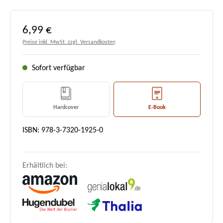
Regulärer Preis:
6,99 €
Preise inkl. MwSt. zzgl. Versandkosten
Sofort verfügbar
Hardcover
E-Book
ISBN: 978-3-7320-1925-0
Erhältlich bei: