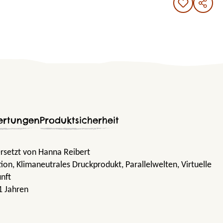
ertungen
Produktsicherheit
rsetzt von Hanna Reibert
tion
, Klimaneutrales Druckprodukt
, Parallelwelten
, Virtuelle
unft
1 Jahren