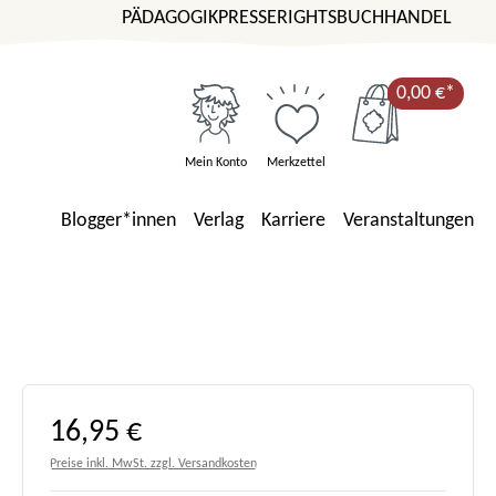
PÄDAGOGIK
PRESSE
RIGHTS
BUCHHANDEL
0,00 €*
Mein Konto
Merkzettel
Blogger*innen
Verlag
Karriere
Veranstaltungen
Regulärer Preis:
16,95 €
Preise inkl. MwSt. zzgl. Versandkosten