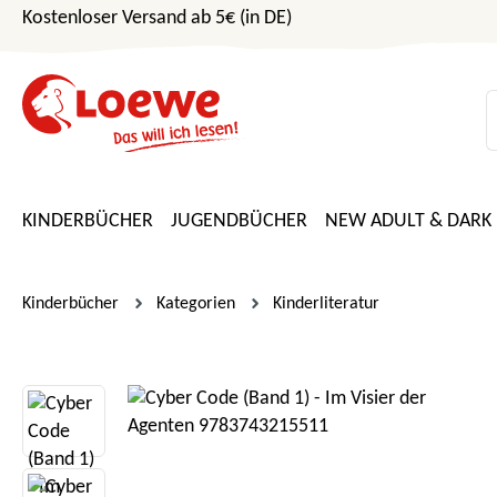
Kostenloser Versand ab 5€ (in DE)
m Hauptinhalt springen
Zur Suche springen
Zur Hauptnavigation springen
KINDERBÜCHER
JUGENDBÜCHER
NEW ADULT & DARK
Kinderbücher
Kategorien
Kinderliteratur
Bildergalerie überspringen