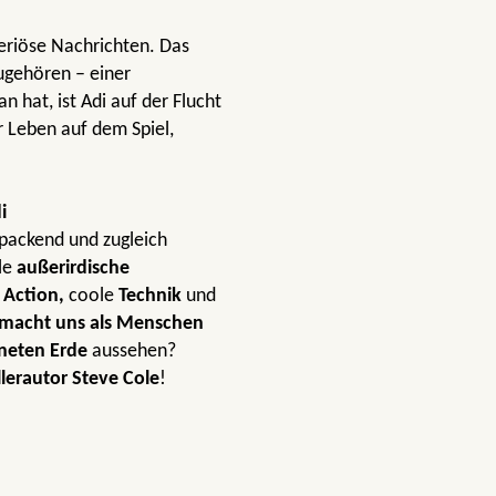
eriöse Nachrichten. Das
gehören – einer
 hat, ist Adi auf der Flucht
r Leben auf dem Spiel,
di
 packend und zugleich
le
außerirdische
f
Action,
coole
Technik
und
macht uns als Menschen
neten Erde
aussehen?
llerautor Steve Cole
!