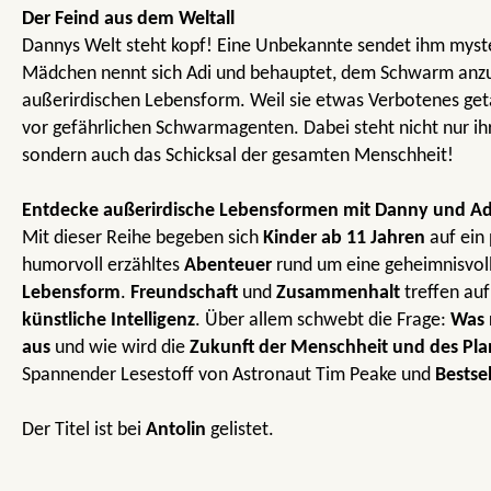
Der Feind aus dem Weltall
Dannys Welt steht kopf! Eine Unbekannte sendet ihm myst
Mädchen nennt sich Adi und behauptet, dem Schwarm anzu
außerirdischen Lebensform. Weil sie etwas Verbotenes getan
vor gefährlichen Schwarmagenten. Dabei steht nicht nur ih
sondern auch das Schicksal der gesamten Menschheit!
Entdecke außerirdische Lebensformen mit Danny und A
Mit dieser Reihe begeben sich
Kinder ab 11 Jahren
auf ein
humorvoll erzähltes
Abenteuer
rund um eine geheimnisvol
Lebensform
.
Freundschaft
und
Zusammenhalt
treffen au
künstliche Intelligenz
. Über allem schwebt die Frage:
Was 
aus
und wie wird die
Zukunft der Menschheit und des Pla
Spannender Lesestoff von Astronaut Tim Peake und
Bestse
Der Titel ist bei
Antolin
gelistet.