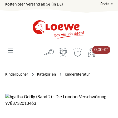
Portale
Kostenloser Versand ab 5€ (in DE)
Zum Hauptinhalt springen
0,00 €*
Kinderbücher
Kategorien
Kinderliteratur
Bildergalerie überspringen