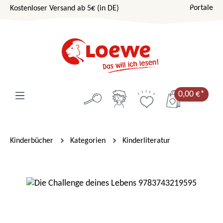
Portale
Kostenloser Versand ab 5€ (in DE)
Zum Hauptinhalt springen
0,00 €*
Kinderbücher
Kategorien
Kinderliteratur
Bildergalerie überspringen