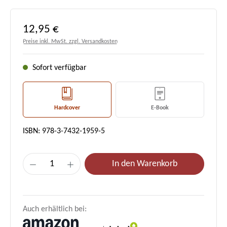
Regulärer Preis:
12,95 €
Preise inkl. MwSt. zzgl. Versandkosten
Sofort verfügbar
Hardcover
E-Book
ISBN: 978-3-7432-1959-5
Produkt Anzahl: Gib den gewünschten Wert e
In den Warenkorb
Auch erhältlich bei: