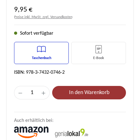
Regulärer Preis:
9,95 €
Preise inkl. MwSt. zzgl. Versandkosten
Sofort verfügbar
Taschenbuch
E-Book
ISBN: 978-3-7432-0746-2
Produkt Anzahl: Gib den gewünschten Wert e
In den Warenkorb
Auch erhältlich bei: