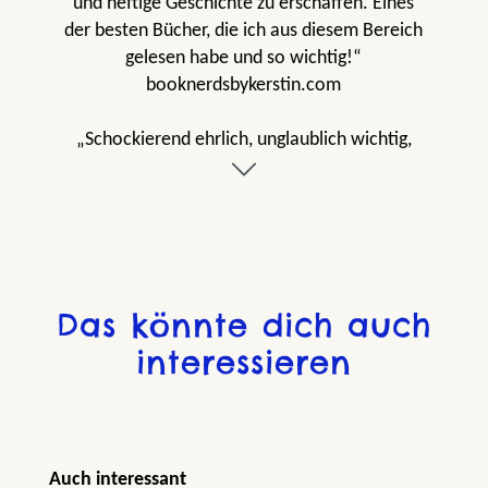
und heftige Geschichte zu erschaffen. Eines
der besten Bücher, die ich aus diesem Bereich
gelesen habe und so wichtig!“
booknerdsbykerstin.com
„Schockierend ehrlich, unglaublich wichtig,
zutiefst berührend – ein großartiges Buch
voller Feingefühl und Tiefgang!“
buecherweltcorniholmes.blogspot.com
Das könnte dich auch
interessieren
Produktgalerie überspringen
Auch interessant