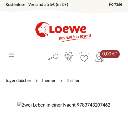
Portale
Kostenloser Versand ab 5€ (in DE)
Zum Hauptinhalt springen
0,00 €*
Jugendbücher
Themen
Thriller
Bildergalerie überspringen