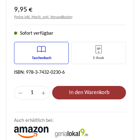
Regulärer Preis:
9,95 €
Preise inkl. MwSt. zzgl. Versandkosten
Sofort verfügbar
Taschenbuch
E-Book
ISBN: 978-3-7432-0230-6
Produkt Anzahl: Gib den gewünschten Wert e
In den Warenkorb
Auch erhältlich bei: