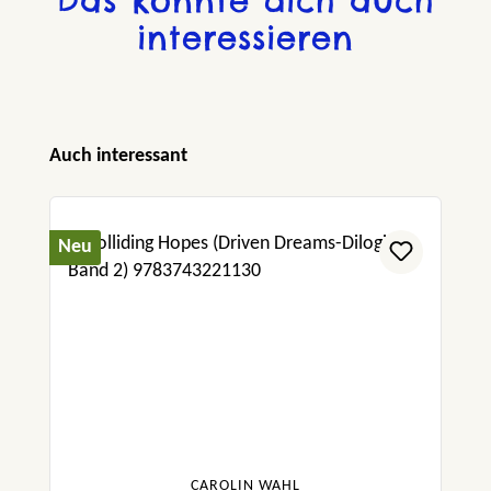
Das könnte dich auch
interessieren
Produktgalerie überspringen
Auch interessant
Neu
CAROLIN WAHL