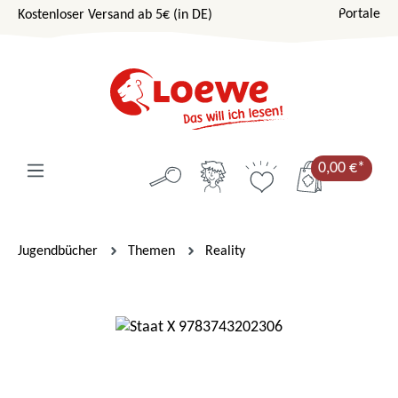
Portale
Kostenloser Versand ab 5€ (in DE)
Zum Hauptinhalt springen
0,00 €*
Jugendbücher
Themen
Reality
Bildergalerie überspringen