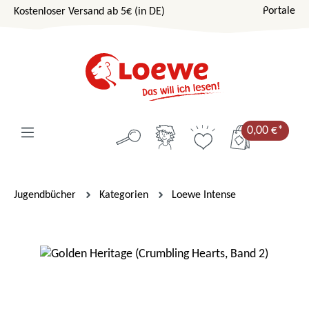
Portale
Kostenloser Versand ab 5€ (in DE)
Zum Hauptinhalt springen
0,00 €*
Jugendbücher
Kategorien
Loewe Intense
Bildergalerie überspringen