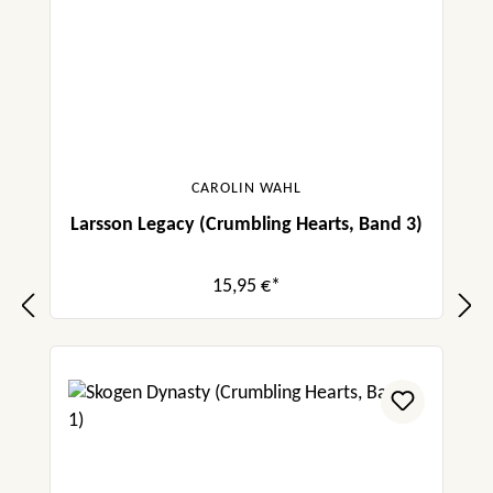
auf die Fortsetzung.“ Alexandra Panradl,
medienprofile
„Das Buch zieht die Leser/-innen von der
ersten Seite an in seinen Bann. Die
wunderschöne Liebesgeschichte ist auf jeden
Fall eine gelungene Fortsetzung“ Alexandra
CAROLIN WAHL
Panradl
Larsson Legacy (Crumbling Hearts, Band 3)
„Das Buch habe ich supergern gelesen und
tatsächlich in einem Tag verschlungen. Caros
15,95 €*
Schreibstil ist einfach superflüssig und schön
zu lesen und ich freue mich jetzt schon auf
Band 3!“ beccasbibliotheca
„Golden Heritage fühlt sich irgendwie an wie
eine kleine und warme Umarmung im Herbst.
Ich liebe Ellie & Lucas und kann euch das