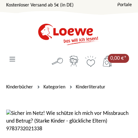
Portale
Kostenloser Versand ab 5€ (in DE)
Zum Hauptinhalt springen
0,00 €*
Kinderbücher
Kategorien
Kinderliteratur
Bildergalerie überspringen