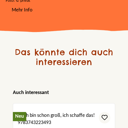
Foto: © privat
Mehr Info
Das könnte dich auch
interessieren
Produktgalerie überspringen
Auch interessant
Neu