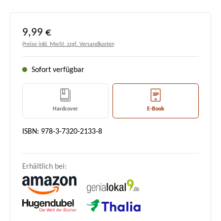
Regulärer Preis:
9,99 €
Preise inkl. MwSt. zzgl. Versandkosten
Sofort verfügbar
Hardcover
E-Book
ISBN: 978-3-7320-2133-8
Erhältlich bei: