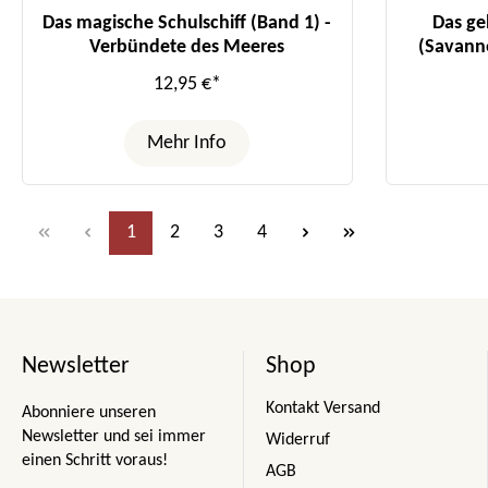
Das magische Schulschiff (Band 1) -
Das ge
Verbündete des Meeres
(Savanne
12,95 €*
Mehr Info
Seite
Seite
Seite
Seite
1
2
3
4
Newsletter
Shop
Kontakt Versand
Abonniere unseren
Newsletter und sei immer
Widerruf
einen Schritt voraus!
AGB