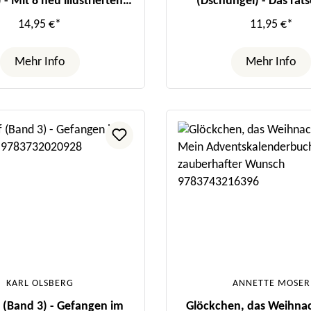
 - Mit 8 neu illustrierten
(Dschungel) - Das räts
Farbseiten
Nashorn
14,95 €*
11,95 €*
Mehr Info
Mehr Info
KARL OLSBERG
ANNETTE MOSER
 (Band 3) - Gefangen im
Glöckchen, das Weihna