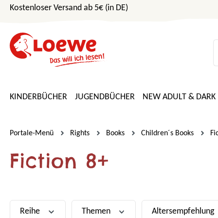
Kostenloser Versand ab 5€ (in DE)
m Hauptinhalt springen
Zur Suche springen
Zur Hauptnavigation springen
KINDERBÜCHER
JUGENDBÜCHER
NEW ADULT & DARK
Portale-Menü
Rights
Books
Children´s Books
Fi
Fiction 8+
Reihe
Themen
Altersempfehlung