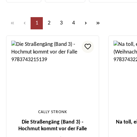
Seite
Seite
Seite
Seite
1
2
3
4
CALLY STRONK
Die Straßengäng (Band 3) -
Na toll, 
Hochmut kommt vor der Falle