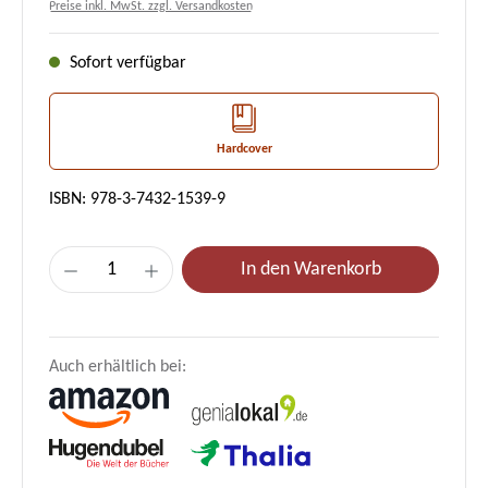
Preise inkl. MwSt. zzgl. Versandkosten
Sofort verfügbar
Hardcover
ISBN: 978-3-7432-1539-9
Produkt Anzahl: Gib den gewünschten Wert e
In den Warenkorb
Auch erhältlich bei: