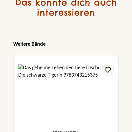
Das könnte dich auch
interessieren
Produktgalerie überspringen
Weitere Bände