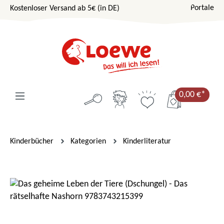
Portale
Kostenloser Versand ab 5€ (in DE)
Zum Hauptinhalt springen
0,00 €*
Kinderbücher
Kategorien
Kinderliteratur
Bildergalerie überspringen