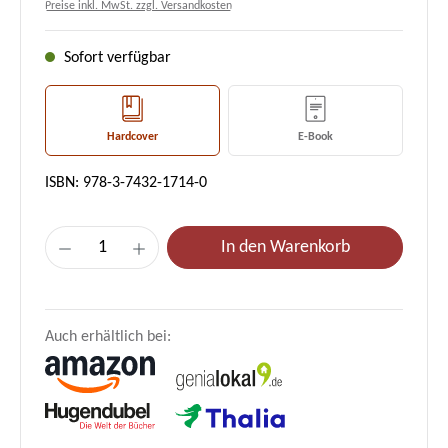
Preise inkl. MwSt. zzgl. Versandkosten
Sofort verfügbar
Hardcover
E-Book
ISBN: 978-3-7432-1714-0
Produkt Anzahl: Gib den gewünschten Wert e
In den Warenkorb
Auch erhältlich bei: