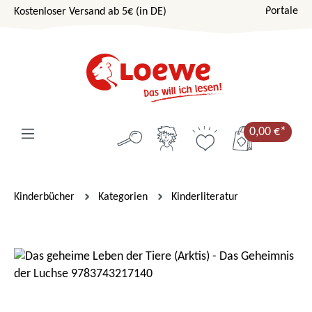
Portale
Kostenloser Versand ab 5€ (in DE)
Zum Hauptinhalt springen
0,00 €*
Kinderbücher
Kategorien
Kinderliteratur
Bildergalerie überspringen