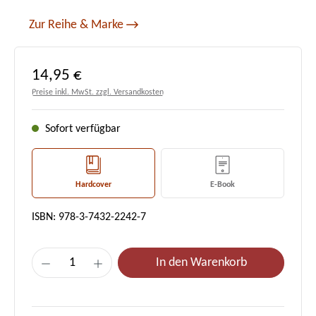
Zur Reihe & Marke
Regulärer Preis:
14,95 €
Preise inkl. MwSt. zzgl. Versandkosten
Sofort verfügbar
Hardcover
E-Book
ISBN: 978-3-7432-2242-7
Produkt Anzahl: Gib den gewünschten Wert e
In den Warenkorb