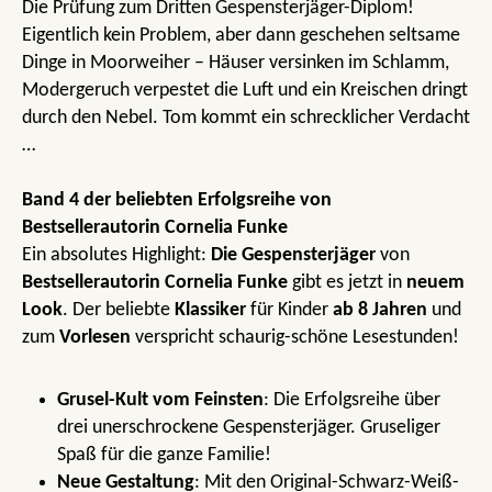
Die Prüfung zum Dritten Gespensterjäger-Diplom!
Eigentlich kein Problem, aber dann geschehen seltsame
Dinge in Moorweiher – Häuser versinken im Schlamm,
Modergeruch verpestet die Luft und ein Kreischen dringt
durch den Nebel. Tom kommt ein schrecklicher Verdacht
…
Band 4 der beliebten Erfolgsreihe von
Bestsellerautorin Cornelia Funke
Ein absolutes Highlight:
Die Gespensterjäger
von
Bestsellerautorin Cornelia Funke
gibt es jetzt in
neuem
Look
. Der beliebte
Klassiker
für Kinder
ab 8 Jahren
und
zum
Vorlesen
verspricht schaurig-schöne Lesestunden!
Grusel-Kult vom Feinsten
: Die Erfolgsreihe über
drei unerschrockene Gespensterjäger. Gruseliger
Spaß für die ganze Familie!
Neue Gestaltung
: Mit den Original-Schwarz-Weiß-