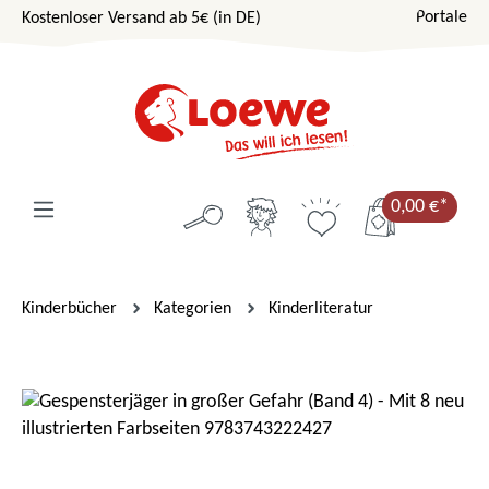
Portale
Kostenloser Versand ab 5€ (in DE)
Zum Hauptinhalt springen
0,00 €*
Kinderbücher
Kategorien
Kinderliteratur
Bildergalerie überspringen