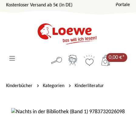
Portale
Kostenloser Versand ab 5€ (in DE)
Zum Hauptinhalt springen
0,00 €*
Kinderbücher
Kategorien
Kinderliteratur
Bildergalerie überspringen