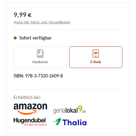
Regulärer Preis:
9,99 €
Preise inkl. MwSt. zzgl. Versandkosten
Sofort verfügbar
Hardcover
E-Book
ISBN: 978-3-7320-2609-8
Erhältlich bei: