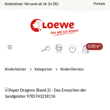
Portale
Kostenloser Versand ab 5€ (in DE)
Zum Hauptinhalt springen
0,00 €*
Kinderbücher
Kategorien
Kinderliteratur
Bildergalerie überspringen