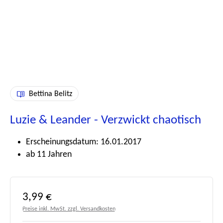
Bettina Belitz
Luzie & Leander - Verzwickt chaotisch
Erscheinungsdatum: 16.01.2017
ab 11 Jahren
Regulärer Preis:
3,99 €
Preise inkl. MwSt. zzgl. Versandkosten