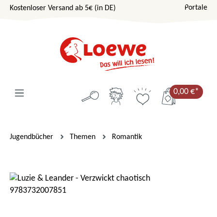
Portale
Kostenloser Versand ab 5€ (in DE)
Zum Hauptinhalt springen
0,00 €*
Jugendbücher
Themen
Romantik
Bildergalerie überspringen