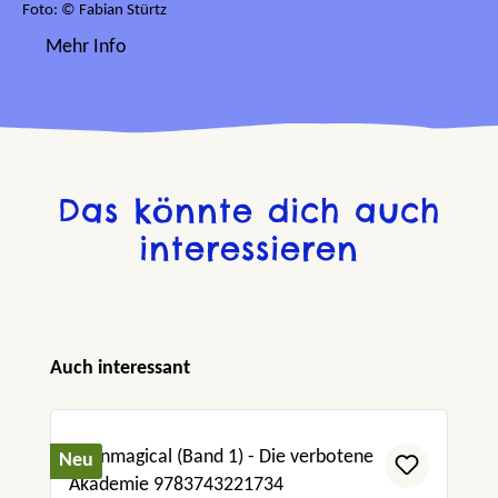
Foto: © Fabian Stürtz
Mehr Info
Das könnte dich auch
interessieren
Produktgalerie überspringen
Auch interessant
Neu