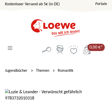
Portale
Kostenloser Versand ab 5€ (in DE)
Zum Hauptinhalt springen
0,00 €*
Jugendbücher
Themen
Romantik
Bildergalerie überspringen