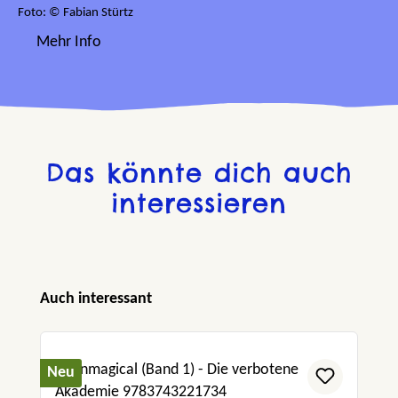
Foto: © Fabian Stürtz
Mehr Info
Das könnte dich auch
interessieren
Produktgalerie überspringen
Auch interessant
Neu