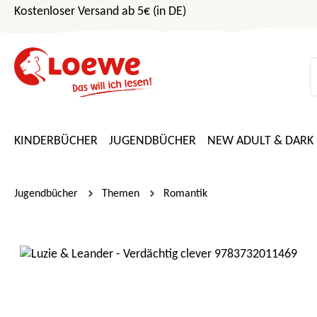
Kostenloser Versand ab 5€ (in DE)
m Hauptinhalt springen
Zur Suche springen
Zur Hauptnavigation springen
KINDERBÜCHER
JUGENDBÜCHER
NEW ADULT & DARK
Jugendbücher
Themen
Romantik
Bildergalerie überspringen