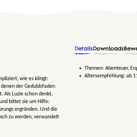
Details
Downloads
Bew
Themen:
Abenteuer
, En
Altersempfehlung:
ab 1
iziert, wie es klingt:
is denen der Geduldsfaden
. Als Luzie schon denkt,
und bittet sie um Hilfe:
sprungs ergründen. Und die
nsch zu werden, verwandelt