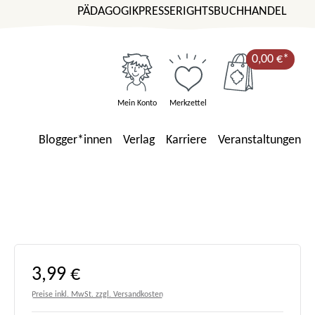
PÄDAGOGIK
PRESSE
RIGHTS
BUCHHANDEL
0,00 €*
Mein Konto
Merkzettel
Blogger*innen
Verlag
Karriere
Veranstaltungen
Regulärer Preis:
3,99 €
Preise inkl. MwSt. zzgl. Versandkosten