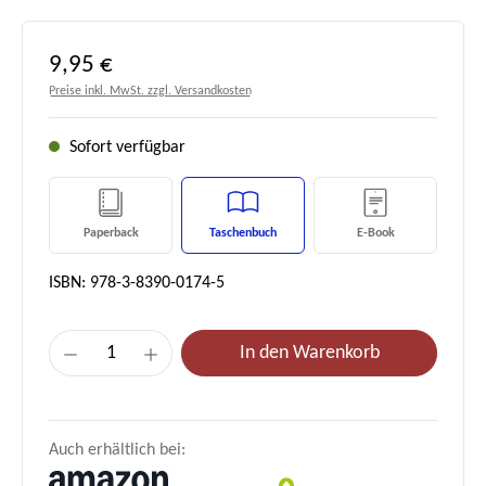
Regulärer Preis:
9,95 €
Preise inkl. MwSt. zzgl. Versandkosten
Sofort verfügbar
Paperback
Taschenbuch
E-Book
ISBN: 978-3-8390-0174-5
Produkt Anzahl: Gib den gewünschten Wert e
In den Warenkorb
Auch erhältlich bei: