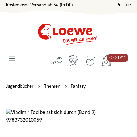
Portale
Kostenloser Versand ab 5€ (in DE)
Zum Hauptinhalt springen
0,00 €*
Jugendbücher
Themen
Fantasy
Bildergalerie überspringen