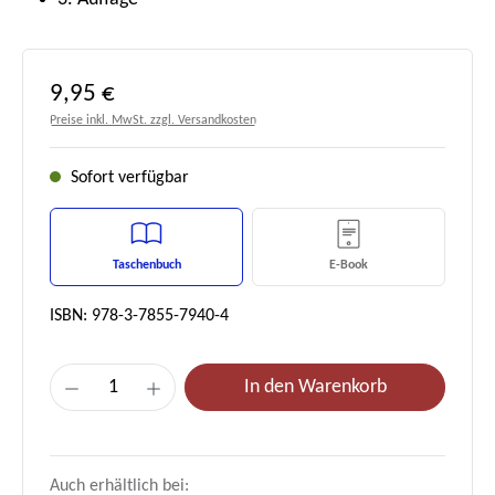
Regulärer Preis:
9,95 €
Preise inkl. MwSt. zzgl. Versandkosten
Sofort verfügbar
Taschenbuch
E-Book
ISBN: 978-3-7855-7940-4
Produkt Anzahl: Gib den gewünschten Wert e
In den Warenkorb
Auch erhältlich bei: