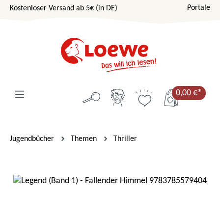
Portale
Kostenloser Versand ab 5€ (in DE)
Zum Hauptinhalt springen
0,00 €*
Jugendbücher
Themen
Thriller
Bildergalerie überspringen