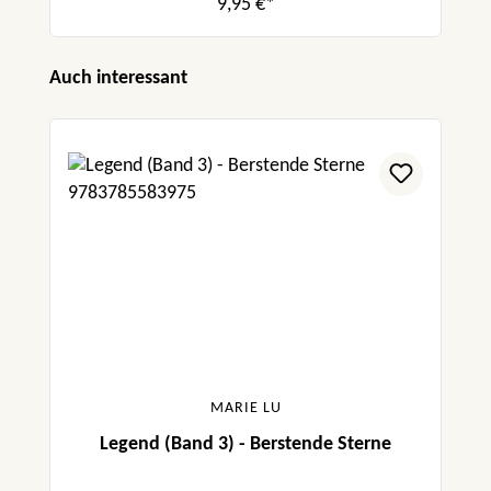
9,95 €*
Produktgalerie überspringen
Auch interessant
MARIE LU
Legend (Band 3) - Berstende Sterne