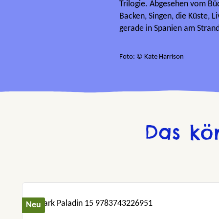
Trilogie. Abgesehen vom Büch
Backen, Singen, die Küste, 
gerade in Spanien am Strand l
Foto: © Kate Harrison
Das kö
Produktgalerie überspringen
Neu