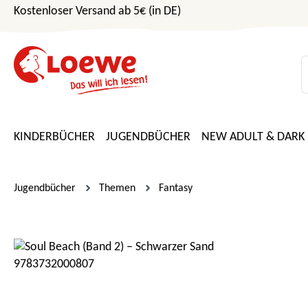
Kostenloser Versand ab 5€ (in DE)
m Hauptinhalt springen
Zur Suche springen
Zur Hauptnavigation springen
KINDERBÜCHER
JUGENDBÜCHER
NEW ADULT & DARK
Jugendbücher
Themen
Fantasy
Bildergalerie überspringen