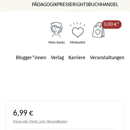
PÄDAGOGIK
PRESSE
RIGHTS
BUCHHANDEL
0,00 €*
Mein Konto
Merkzettel
Blogger*innen
Verlag
Karriere
Veranstaltungen
Regulärer Preis:
6,99 €
Preise inkl. MwSt. zzgl. Versandkosten