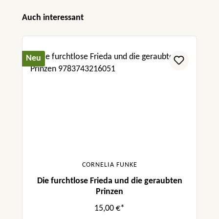
Produktgalerie überspringen
Auch interessant
Neu
CORNELIA FUNKE
Die furchtlose Frieda und die geraubten
Prinzen
15,00 €*