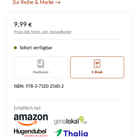
Zur Reihe & Marke
Regulärer Preis:
9,99 €
Preise inkl. MwSt. zzgl. Versandkosten
Sofort verfügbar
Hardcover
E-Book
ISBN: 978-3-7320-2560-2
Erhältlich bei: