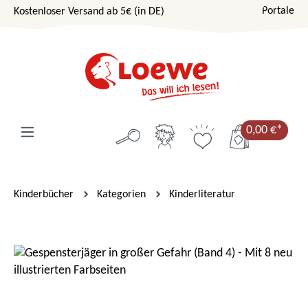
Portale
Kostenloser Versand ab 5€ (in DE)
Zum Hauptinhalt springen
0,00 €*
Kinderbücher
Kategorien
Kinderliteratur
Bildergalerie überspringen