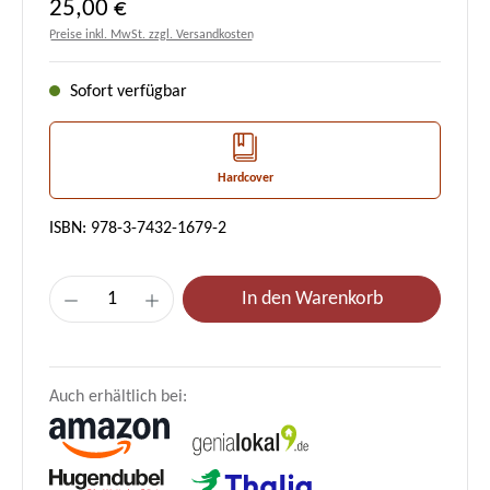
Regulärer Preis:
25,00 €
Preise inkl. MwSt. zzgl. Versandkosten
Sofort verfügbar
Hardcover
ISBN: 978-3-7432-1679-2
Produkt Anzahl: Gib den gewünschten Wert e
In den Warenkorb
Auch erhältlich bei: