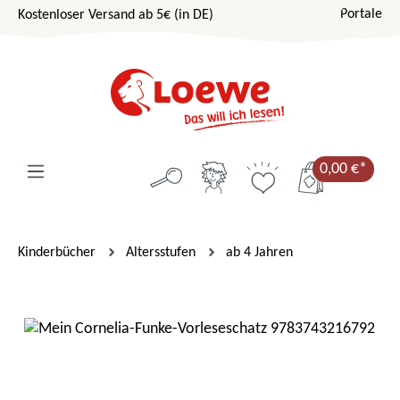
Portale
Kostenloser Versand ab 5€ (in DE)
Zum Hauptinhalt springen
0,00 €*
Kinderbücher
Altersstufen
ab 4 Jahren
Bildergalerie überspringen