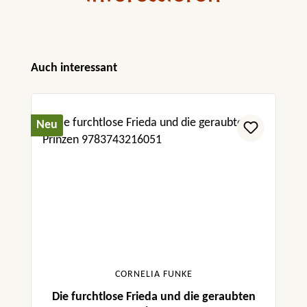
Produktgalerie überspringen
Auch interessant
Neu
CORNELIA FUNKE
Die furchtlose Frieda und die geraubten