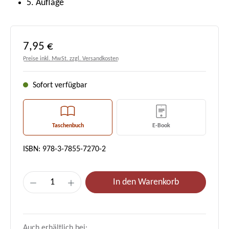
5. Auflage
Regulärer Preis:
7,95 €
Preise inkl. MwSt. zzgl. Versandkosten
Sofort verfügbar
Taschenbuch
E-Book
ISBN: 978-3-7855-7270-2
Produkt Anzahl: Gib den gewünschten Wert e
In den Warenkorb
Auch erhältlich bei: