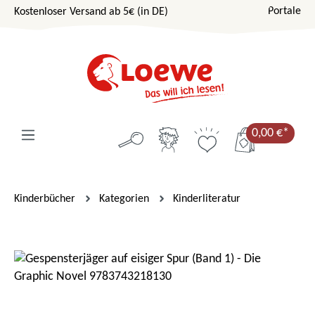
Portale
Kostenloser Versand ab 5€ (in DE)
Zum Hauptinhalt springen
0,00 €*
Kinderbücher
Kategorien
Kinderliteratur
Bildergalerie überspringen