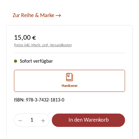
Zur Reihe & Marke
Regulärer Preis:
15,00 €
Preise inkl. MwSt. zzgl. Versandkosten
Sofort verfügbar
Hardcover
ISBN: 978-3-7432-1813-0
Produkt Anzahl: Gib den gewünschten Wert e
In den Warenkorb