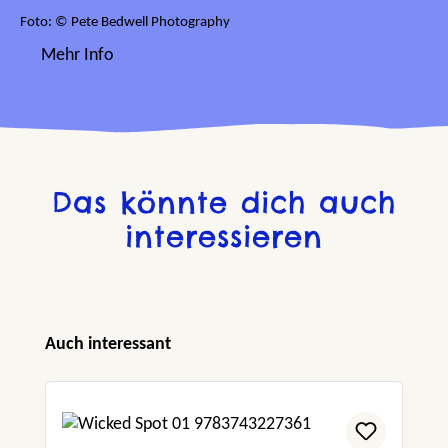
Foto: © Pete Bedwell Photography
Mehr Info
Das könnte dich auch
interessieren
Produktgalerie überspringen
Auch interessant