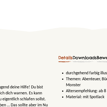
Details
Downloads
Bew
durchgehend farbig illu
Themen:
Abenteuer
, B
Monster
ngend deine Hilfe! Du bist
Altersempfehlung:
ab 8
ich dich warnen. Es kann
Material:
mit Spotlack
eigentlich schlafen sollst.
aben … Das sollte aber im Nu