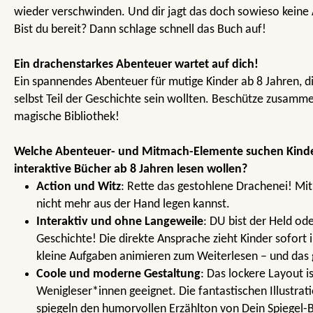
wieder verschwinden. Und dir jagt das doch sowieso keine A
Bist du bereit? Dann schlage schnell das Buch auf!
Ein drachenstarkes Abenteuer wartet auf dich!
Ein spannendes Abenteuer für mutige Kinder ab 8 Jahren, 
selbst Teil der Geschichte sein wollten. Beschütze zusamm
magische Bibliothek!
Welche Abenteuer- und Mitmach-Elemente suchen Kinder
interaktive Bücher ab 8 Jahren lesen wollen?
Action und Witz
: Rette das gestohlene Drachenei! Mi
nicht mehr aus der Hand legen kannst.
Interaktiv und ohne Langeweile
: DU bist der Held ode
Geschichte! Die direkte Ansprache zieht Kinder sofort 
kleine Aufgaben animieren zum Weiterlesen – und das g
Coole und moderne Gestaltung
: Das lockere Layout i
Wenigleser*innen geeignet. Die fantastischen Illustra
spiegeln den humorvollen Erzählton von Dein Spiegel-B