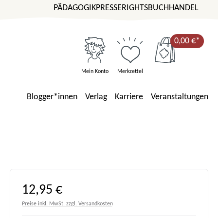
PÄDAGOGIK
PRESSE
RIGHTS
BUCHHANDEL
0,00 €*
Mein Konto
Merkzettel
Blogger*innen
Verlag
Karriere
Veranstaltungen
Regulärer Preis:
12,95 €
Preise inkl. MwSt. zzgl. Versandkosten