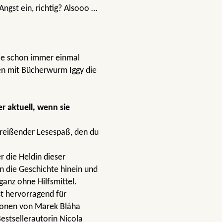
ngst ein, richtig? Alsooo …
die schon immer einmal
en mit Bücherwurm Iggy die
 aktuell, wenn sie
treißender Lesespaß, den du
r die Heldin dieser
in die Geschichte hinein und
anz ohne Hilfsmittel.
st hervorragend für
tionen von Marek Bláha
estsellerautorin Nicola