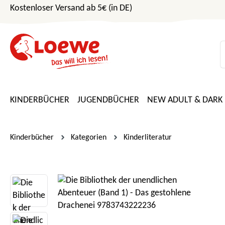
Kostenloser Versand ab 5€ (in DE)
m Hauptinhalt springen
Zur Suche springen
Zur Hauptnavigation springen
KINDERBÜCHER
JUGENDBÜCHER
NEW ADULT & DARK
Kinderbücher
Kategorien
Kinderliteratur
Bildergalerie überspringen