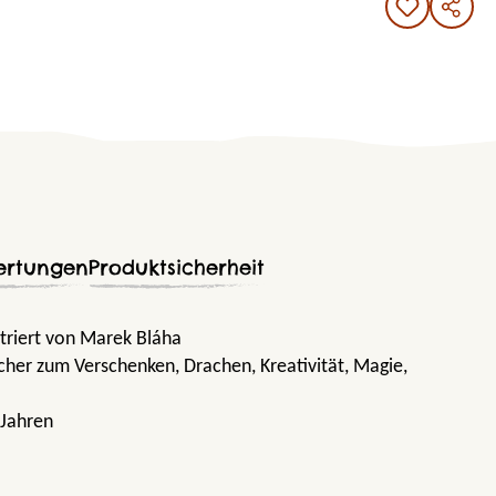
ertungen
Produktsicherheit
striert von Marek Bláha
ücher zum Verschenken
, Drachen
, Kreativität
, Magie
,
 Jahren